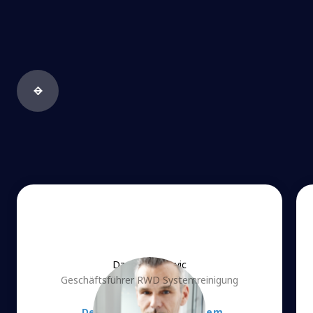
Dzemil Djedovic
Geschäftsführer RWD Systemreinigung
„Der Mega-Hack in meinem