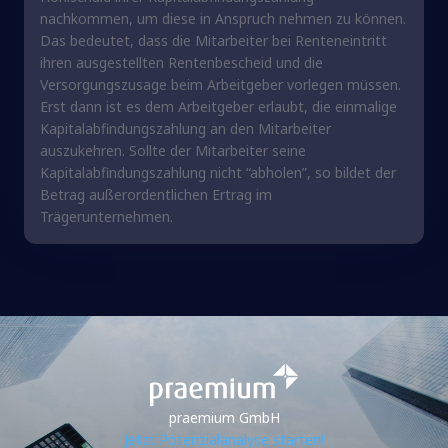
nachkommen, um diese in Anspruch nehmen zu können.
Das bedeutet, dass die Mitarbeiter bei Renteneintritt
ihren ausgestellten Rentenbescheid und die
Versorgungszusage beim Arbeitgeber vorlegen müssen.
Erst dann ist es dem Arbeitgeber erlaubt, die einmalige
Kapitalabfindungszahlung an den Mitarbeiter
auszukehren. Sollte der Mitarbeiter seine
Kapitalabfindungszahlung nicht “abholen”, so bildet der
Betrag außerordentlichen Ertrag im
Trägerunternehmen.
praemium GmbH
Jetzt Potenzialanalyse starten!