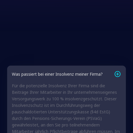
Was passiert bei einer Insolvenz meiner Firma?
Für die potenzielle Insolvenz Ihrer Firma sind die
Beiträge Ihrer Mitarbeiter in Ihr unternehmenseigenes
Versorgungswerk zu 100 % insolvenzgeschützt. Dieser
Insolvenzschutz ist im Durchführungsweg der
pauschaldotierten Unterstützungskasse (§4d EstG)
durch den Pensions-Sicherungs-Verein (PSVaG)
gewährleistet, an den Sie pro teilnehmendem
Mitarbeiter jährlich Pflichtbeiträge abführen müssen. Im