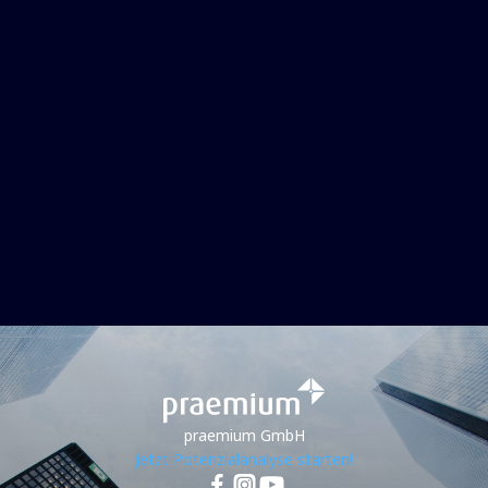
Datenschutzvereinbarung
praemium GmbH
Jetzt Potenzialanalyse starten!