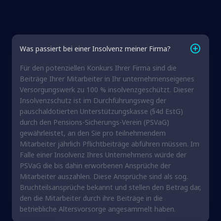
Was passiert bei einer Insolvenz meiner Firma?
Für den potenziellen Konkurs Ihrer Firma sind die
Beiträge Ihrer Mitarbeiter in Ihr unternehmenseigenes
Versorgungswerk zu 100 % insolvenzgeschützt. Dieser
Insolvenzschutz ist im Durchführungsweg der
pauschaldotierten Unterstützungskasse (§4d EstG)
durch den Pensions-Sicherungs-Verein (PSVaG)
gewährleistet, an den Sie pro teilnehmendem
Mitarbeiter jährlich Pflichtbeiträge abführen müssen. Im
Falle einer Insolvenz Ihres Unternehmens würde der
PSVaG die bis dahin erworbenen Ansprüche der
Mitarbeiter auszahlen. Diese Ansprüche sind als sog.
Bruchteilsansprüche bekannt und stellen den Betrag dar,
den die Mitarbeiter durch ihre Beiträge in die
betriebliche Altersvorsorge angesammelt haben.