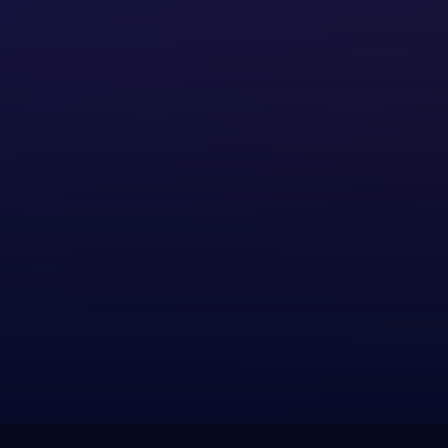
Hiermit stimme ich der
Datenschutzrichtlinie
und den
Nutzungsbedingungen
dieser Website
zu. Ich stimme des Weiteren der Verwendung
meiner Daten für Werbezwecke zu.