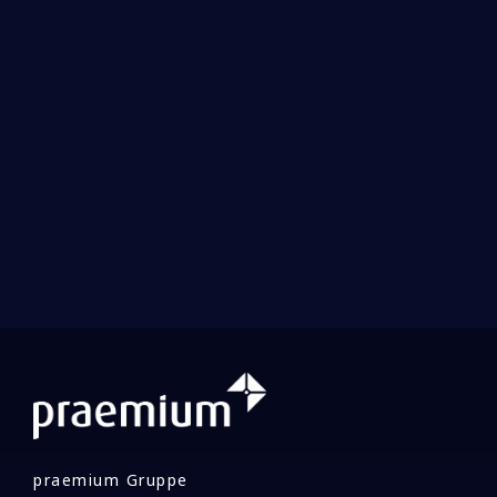
und den
Nutzungsbedingungen
dieser Website
zu. Ich stimme des Weiteren der Verwendung
meiner Daten für Werbezwecke zu.
praemium Gruppe