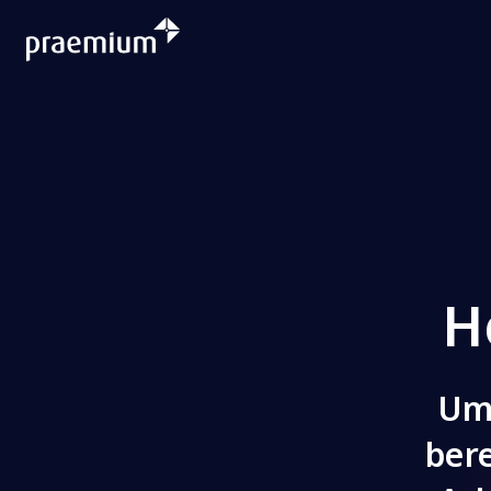
H
Um 
bere