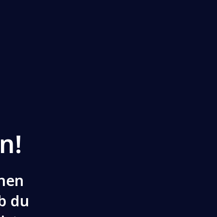
n!
onen
ob du