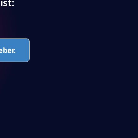
ist:
eber.