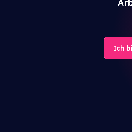
Arb
Ich b