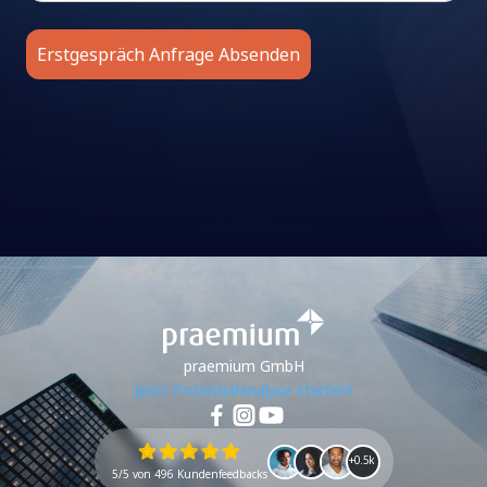
praemium GmbH
Jetzt Potenzialanalyse starten!
+0.5k
5/5 von 496 Kundenfeedbacks